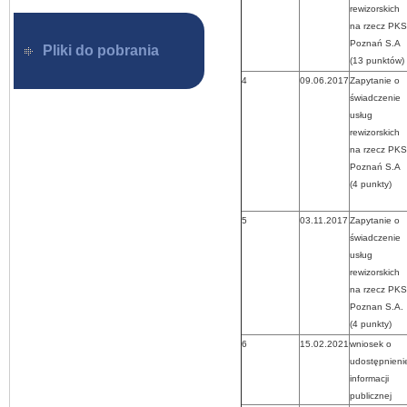
rewizorskich
na rzecz PKS
Poznań S.A
Pliki do pobrania
(13 punktów)
4
09.06.2017
Zapytanie o
świadczenie
usług
rewizorskich
na rzecz PKS
Poznań S.A
(4 punkty)
5
03.11.2017
Zapytanie o
świadczenie
usług
rewizorskich
na rzecz PKS
Poznan S.A.
(4 punkty)
6
15.02.2021
wniosek o
udostępnieni
informacji
publicznej