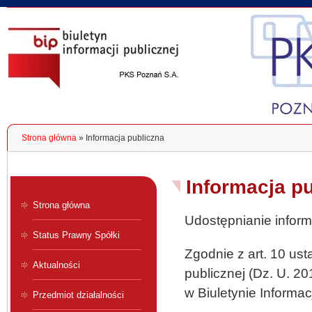
Jesteś tutaj
Strona główna
» Informacja publiczna
Informacja p
Strona główna
Udostępnianie inform
Status Prawny Spółki
Zgodnie z art. 10 ust
Aktualności
publicznej (Dz. U. 20
w Biuletynie Informac
Przedmiot działalności