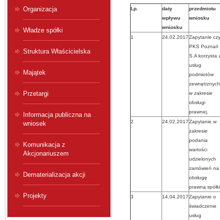
Organizacja
Lp.
daty
przedmiotu
wpływu
wniosku
wniosku
Władze spółki
1
24.02.2017
Zapytanie cz
PKS Poznań
Struktura Właścicielska
S.A korzysta 
usług
Majątek
podmiotów
zewnętrznych
Przetargi
w zakresie
obsługi
prawnej.
Informacja publiczna na
2
24.02.2017
Zapytanie w
wniosek
zakresie
podania
Komunikacja z
wartości
Akcjonariuszem
udzielonych
zamówień na
Dematerializacja akcji
obsługę
prawną spółki
Projekty
3
14.04.2017
Zapytanie o
świadczenie
usług